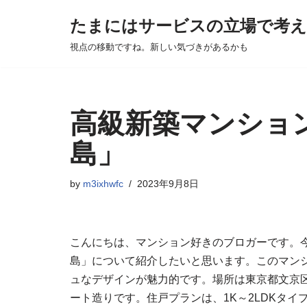
たまにはサービスの立場で考
Skip
視点の移動ですね。新しい気づきがあるかも
to
content
高級新築マンション
島」
by
m3ixhwfc
2023年9月8日
こんにちは、マンション好きのブロガーです。今
島」について紹介したいと思います。このマン
ュなデザインが魅力的です。場所は東京都文京区
ート造りです。住戸プランは、1K～2LDKタイ