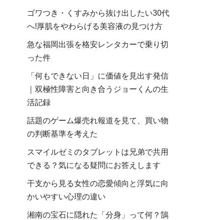
ゴワつき・くすみから抜け出したい30代
へ!厚肌をやわらげる美容液の見つけ方
急な福岡出張を格安レンタカーで乗り切
った件
「何もできない日」に価値を見出す発信
｜双極性障害と向き合うジョーくんの生
活記録
話題のゲーム爆売れ報道を見て、買い物
の判断基準を考えた
スマイルゼミのタブレットは兄弟で共用
できる？気になる疑問にお答えします
干支から見る女性の恋愛傾向と浮気に向
かいやすい心理の違い
湘南の宝石に隠れた「分身」って何？鵠