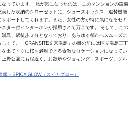
になっています。 私が気になったのは、このマンションの設備
充実した収納のクローゼットに、シューズボックス、追焚機能
にサポートしてくれます。また、女性の方が特に気になるセキ
モニター付インターホンが採用されて万全です。 そして、この
「湯島」駅徒歩２分となっており、あらゆる都市へスムーズに
しくて、「GRANSITE文京湯島」の目の前には区立湯島三丁
スを出てすぐに桜を満喫できる素敵なロケーションになってい
、上野公園にも程近く、お散歩やジョギング、スポーツ、グル
服 – SPICA GLOW（スピカグロー）