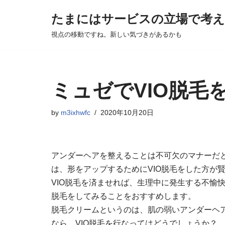
たまにはサービスの立場で考
Skip
視点の移動ですね。新しい気づきがあるかも
to
content
ミュゼでVIO脱毛
by
m3ixhwfc
2020年10月20日
アンダーヘアを整えることは不可欠のマナーだ
は、形をアップするためにVIO脱毛をした方が
VIO脱毛を済ませれば、生理中に発生する不愉
脱毛をしてみることをおすすめします。
脱毛クリームというのは、肌の弱いアンダーヘ
なら、VIO脱毛を行なってはどうでしょうか？