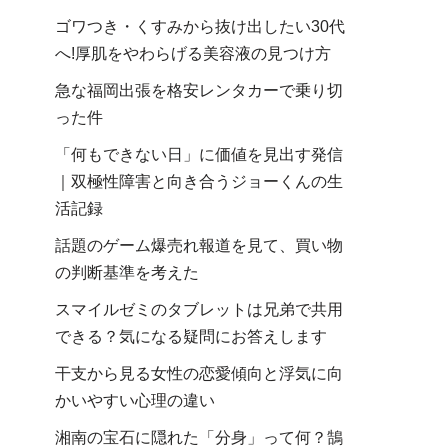
ゴワつき・くすみから抜け出したい30代
へ!厚肌をやわらげる美容液の見つけ方
急な福岡出張を格安レンタカーで乗り切
った件
「何もできない日」に価値を見出す発信
｜双極性障害と向き合うジョーくんの生
活記録
話題のゲーム爆売れ報道を見て、買い物
の判断基準を考えた
スマイルゼミのタブレットは兄弟で共用
できる？気になる疑問にお答えします
干支から見る女性の恋愛傾向と浮気に向
かいやすい心理の違い
湘南の宝石に隠れた「分身」って何？鵠