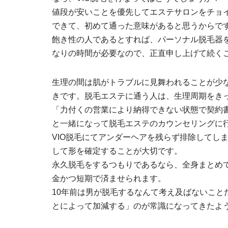
値段が安いことを優先してエステサロンをチョ
できて、初めて通った意味があると思うからで
飽き性の人であるとすれば、パーソナル脱毛器
なりの時間が必要なので、正直申し上げて続く
生理の間は肌がトラブルに見舞われることが少
きです。脱毛エステに通う人は、生理周期をき
「力付くの営業により納得できない状態で契約
と一緒になって脱毛エステのカウンセリングに
VIO脱毛にてアンダーヘアを残らず排除してし
して形を確定することが大切です。
永久脱毛をするつもりであるなら、全身まとめ
金かつ短期で済ませられます。
10年前は男が脱毛するなんて考え及ばないこと
とによって加減する」のが常識になってきたよ