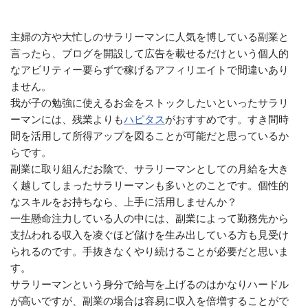
主婦の方や大忙しのサラリーマンに人気を博している副業と
言ったら、ブログを開設して広告を載せるだけという個人的
なアビリティー要らずで稼げるアフィリエイトで間違いあり
ません。
我が子の勉強に使えるお金をストックしたいといったサラリ
ーマンには、残業よりも
ハピタス
がおすすめです。すき間時
間を活用して所得アップを図ることが可能だと思っているか
らです。
副業に取り組んだお陰で、サラリーマンとしての月給を大き
く越してしまったサラリーマンも多いとのことです。個性的
なスキルをお持ちなら、上手に活用しませんか？
一生懸命注力している人の中には、副業によって勤務先から
支払われる収入を凌ぐほど儲けを生み出している方も見受け
られるのです。手抜きなくやり続けることが必要だと思いま
す。
サラリーマンという身分で給与を上げるのはかなりハードル
が高いですが、副業の場合は容易に収入を倍増することがで