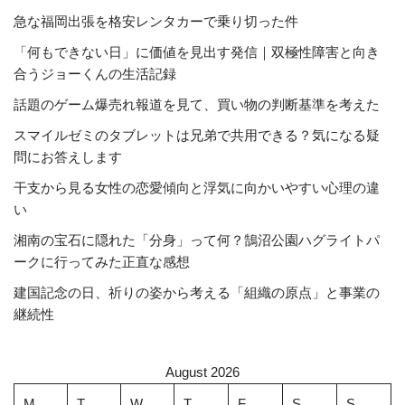
急な福岡出張を格安レンタカーで乗り切った件
「何もできない日」に価値を見出す発信｜双極性障害と向き
合うジョーくんの生活記録
話題のゲーム爆売れ報道を見て、買い物の判断基準を考えた
スマイルゼミのタブレットは兄弟で共用できる？気になる疑
問にお答えします
干支から見る女性の恋愛傾向と浮気に向かいやすい心理の違
い
湘南の宝石に隠れた「分身」って何？鵠沼公園ハグライトパ
ークに行ってみた正直な感想
建国記念の日、祈りの姿から考える「組織の原点」と事業の
継続性
August 2026
M
T
W
T
F
S
S