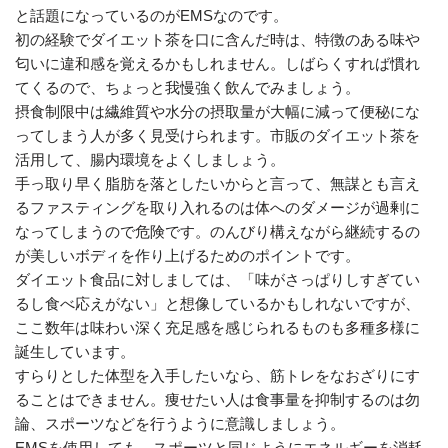
と話題になっているのがEMSなのです。
初の経験でダイエット茶を口に含んだ時は、特徴のある味や
匂いに違和感を覚えるかもしれません。しばらくすれば慣れ
てくるので、ちょっと我慢強く飲んでみましょう。
摂食制限中は繊維質や水分の摂取量が大幅に減って便秘にな
ってしまう人が多く見受けられます。市販のダイエット茶を
活用して、腸内環境をよくしましょう。
手っ取り早く脂肪を落としたいからと言って、無謀とも言え
るファスティングを取り入れるのは体へのダメージが過剰に
なってしまうので危険です。のんびり構えながら継続するの
が美しいボディを作り上げるためのポイントです。
ダイエット食品に対しましては、「味がさっぱりしすぎてい
るし食べ応えがない」と想像しているかもしれないですが、
ここ数年は味わい深く充足感を感じられるものも多種多様に
誕生しています。
すらりとした体型を入手したいなら、筋トレをなおざりにす
ることはできません。痩せたい人は食事量を抑制するのは勿
論、スポーツなどを行うように意識しましょう。
EMSを使用しても、スポーツと同じようにエネルギーを消耗