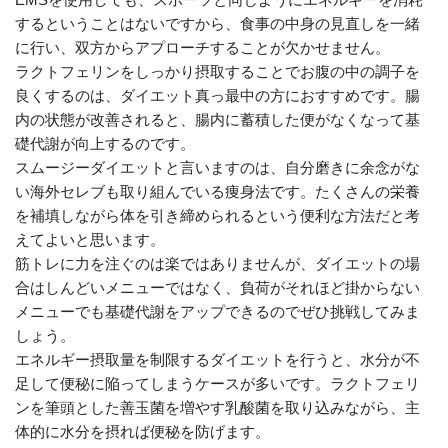
するということはないですから、食事の中身の見直しを一緒
に行い、双方からアプローチすることが欠かせません。
ラクトフェリンをしっかり摂取することでお腹の中の調子を
良くするのは、ダイエット真っ最中の方におすすめです。腸
内の状態が改善されると、腸内に蓄積した便がなくなって基
礎代謝が向上するのです。
スムージーダイエットと言いますのは、自分磨きに余念がな
い海外セレブも取り組んでいる痩身法です。たくさんの栄養
を補填しながら体を引き締められるという便利な方法だと考
えてよいと思います。
筋トレに力を注ぐのは楽ではありませんが、ダイエットの場
合はしんどいメニューではなく、負荷がそれほど掛からない
メニューでも基礎代謝をアップできるのでぜひ挑戦してみま
しょう。
エネルギー摂取量を制限するダイエットを行うと、水分が不
足して便秘に陥ってしまうケースが多いです。ラクトフェリ
ンを筆頭とした善玉菌を増やす乳酸菌を取り込みながら、主
体的に水分を摂れば便秘を防げます。