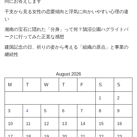
問にお答えします
干支から見る女性の恋愛傾向と浮気に向かいやすい心理の違
い
湘南の宝石に隠れた「分身」って何？鵠沼公園ハグライトパ
ークに行ってみた正直な感想
建国記念の日、祈りの姿から考える「組織の原点」と事業の
継続性
August 2026
M
T
W
T
F
S
S
1
2
3
4
5
6
7
8
9
10
11
12
13
14
15
16
17
18
19
20
21
22
23