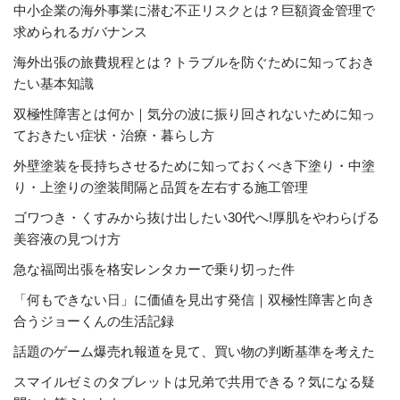
中小企業の海外事業に潜む不正リスクとは？巨額資金管理で
求められるガバナンス
海外出張の旅費規程とは？トラブルを防ぐために知っておき
たい基本知識
双極性障害とは何か｜気分の波に振り回されないために知っ
ておきたい症状・治療・暮らし方
外壁塗装を長持ちさせるために知っておくべき下塗り・中塗
り・上塗りの塗装間隔と品質を左右する施工管理
ゴワつき・くすみから抜け出したい30代へ!厚肌をやわらげる
美容液の見つけ方
急な福岡出張を格安レンタカーで乗り切った件
「何もできない日」に価値を見出す発信｜双極性障害と向き
合うジョーくんの生活記録
話題のゲーム爆売れ報道を見て、買い物の判断基準を考えた
スマイルゼミのタブレットは兄弟で共用できる？気になる疑