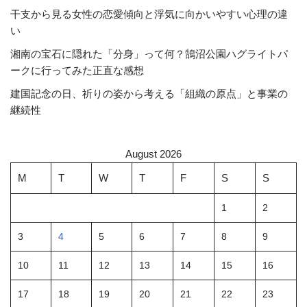
干支から見る女性の恋愛傾向と浮気に向かいやすい心理の違
い
湘南の宝石に隠れた「分身」って何？鵠沼公園ハグライトパ
ークに行ってみた正直な感想
建国記念の日、祈りの姿から考える「組織の原点」と事業の
継続性
August 2026
M
T
W
T
F
S
S
1
2
3
4
5
6
7
8
9
10
11
12
13
14
15
16
17
18
19
20
21
22
23