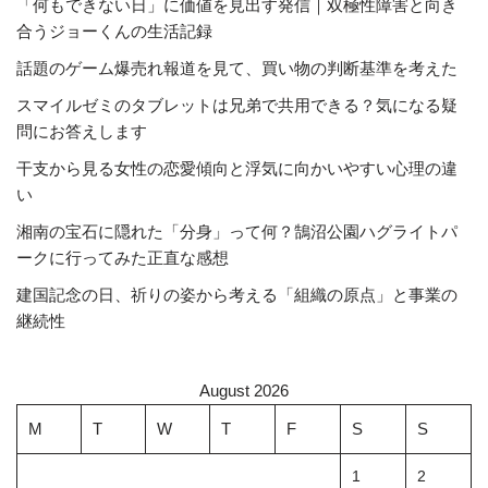
「何もできない日」に価値を見出す発信｜双極性障害と向き
合うジョーくんの生活記録
話題のゲーム爆売れ報道を見て、買い物の判断基準を考えた
スマイルゼミのタブレットは兄弟で共用できる？気になる疑
問にお答えします
干支から見る女性の恋愛傾向と浮気に向かいやすい心理の違
い
湘南の宝石に隠れた「分身」って何？鵠沼公園ハグライトパ
ークに行ってみた正直な感想
建国記念の日、祈りの姿から考える「組織の原点」と事業の
継続性
August 2026
M
T
W
T
F
S
S
1
2