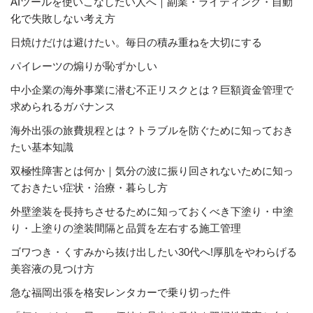
AIツールを使いこなしたい人へ｜副業・ライティング・自動
化で失敗しない考え方
日焼けだけは避けたい。毎日の積み重ねを大切にする
パイレーツの煽りが恥ずかしい
中小企業の海外事業に潜む不正リスクとは？巨額資金管理で
求められるガバナンス
海外出張の旅費規程とは？トラブルを防ぐために知っておき
たい基本知識
双極性障害とは何か｜気分の波に振り回されないために知っ
ておきたい症状・治療・暮らし方
外壁塗装を長持ちさせるために知っておくべき下塗り・中塗
り・上塗りの塗装間隔と品質を左右する施工管理
ゴワつき・くすみから抜け出したい30代へ!厚肌をやわらげる
美容液の見つけ方
急な福岡出張を格安レンタカーで乗り切った件