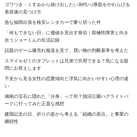
ゴワつき・くすみから抜け出したい30代へ!厚肌をやわらげる
美容液の見つけ方
急な福岡出張を格安レンタカーで乗り切った件
「何もできない日」に価値を見出す発信｜双極性障害と向き
合うジョーくんの生活記録
話題のゲーム爆売れ報道を見て、買い物の判断基準を考えた
スマイルゼミのタブレットは兄弟で共用できる？気になる疑
問にお答えします
干支から見る女性の恋愛傾向と浮気に向かいやすい心理の違
い
湘南の宝石に隠れた「分身」って何？鵠沼公園ハグライトパ
ークに行ってみた正直な感想
建国記念の日、祈りの姿から考える「組織の原点」と事業の
継続性