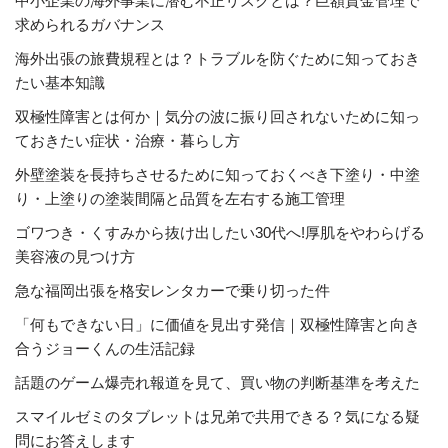
中小企業の海外事業に潜む不正リスクとは？巨額資金管理で
求められるガバナンス
海外出張の旅費規程とは？トラブルを防ぐために知っておき
たい基本知識
双極性障害とは何か｜気分の波に振り回されないために知っ
ておきたい症状・治療・暮らし方
外壁塗装を長持ちさせるために知っておくべき下塗り・中塗
り・上塗りの塗装間隔と品質を左右する施工管理
ゴワつき・くすみから抜け出したい30代へ!厚肌をやわらげる
美容液の見つけ方
急な福岡出張を格安レンタカーで乗り切った件
「何もできない日」に価値を見出す発信｜双極性障害と向き
合うジョーくんの生活記録
話題のゲーム爆売れ報道を見て、買い物の判断基準を考えた
スマイルゼミのタブレットは兄弟で共用できる？気になる疑
問にお答えします