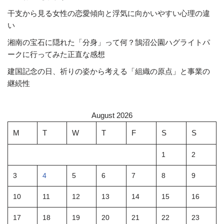
干支から見る女性の恋愛傾向と浮気に向かいやすい心理の違
い
湘南の宝石に隠れた「分身」って何？鵠沼公園ハグライトパ
ークに行ってみた正直な感想
建国記念の日、祈りの姿から考える「組織の原点」と事業の
継続性
August 2026
M
T
W
T
F
S
S
1
2
3
4
5
6
7
8
9
10
11
12
13
14
15
16
17
18
19
20
21
22
23