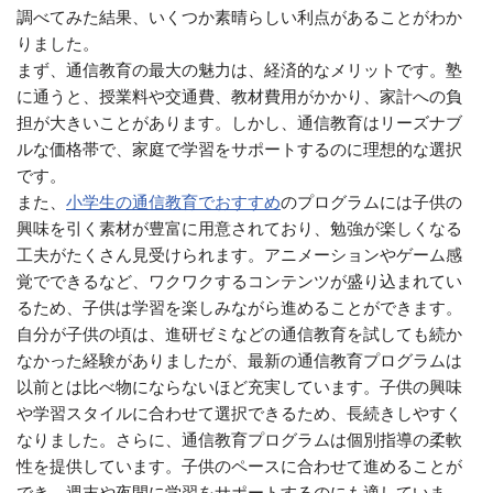
調べてみた結果、いくつか素晴らしい利点があることがわか
りました。
まず、通信教育の最大の魅力は、経済的なメリットです。塾
に通うと、授業料や交通費、教材費用がかかり、家計への負
担が大きいことがあります。しかし、通信教育はリーズナブ
ルな価格帯で、家庭で学習をサポートするのに理想的な選択
です。
また、
小学生の通信教育でおすすめ
のプログラムには子供の
興味を引く素材が豊富に用意されており、勉強が楽しくなる
工夫がたくさん見受けられます。アニメーションやゲーム感
覚でできるなど、ワクワクするコンテンツが盛り込まれてい
るため、子供は学習を楽しみながら進めることができます。
自分が子供の頃は、進研ゼミなどの通信教育を試しても続か
なかった経験がありましたが、最新の通信教育プログラムは
以前とは比べ物にならないほど充実しています。子供の興味
や学習スタイルに合わせて選択できるため、長続きしやすく
なりました。さらに、通信教育プログラムは個別指導の柔軟
性を提供しています。子供のペースに合わせて進めることが
でき、週末や夜間に学習をサポートするのにも適していま