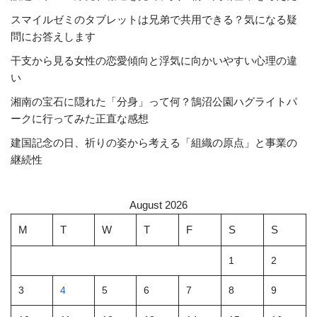
スマイルゼミのタブレットは兄弟で共用できる？気になる疑
問にお答えします
干支から見る女性の恋愛傾向と浮気に向かいやすい心理の違
い
湘南の宝石に隠れた「分身」って何？鵠沼公園ハグライトパ
ークに行ってみた正直な感想
建国記念の日、祈りの姿から考える「組織の原点」と事業の
継続性
August 2026
M
T
W
T
F
S
S
1
2
3
4
5
6
7
8
9