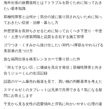
海外出張の旅費規程とは？トラブルを防ぐために知っておき
たい基本知識
双極性障害とは何か｜気分の波に振り回されないために知っ
ておきたい症状・治療・暮らし方
外壁塗装を長持ちさせるために知っておくべき下塗り・中塗
り・上塗りの塗装間隔と品質を左右する施工管理
ゴワつき・くすみから抜け出したい30代へ!厚肌をやわらげる
美容液の見つけ方
急な福岡出張を格安レンタカーで乗り切った件
「何もできない日」に価値を見出す発信｜双極性障害と向き
合うジョーくんの生活記録
話題のゲーム爆売れ報道を見て、買い物の判断基準を考えた
スマイルゼミのタブレットは兄弟で共用できる？気になる疑
問にお答えします
干支から見る女性の恋愛傾向と浮気に向かいやすい心理の違