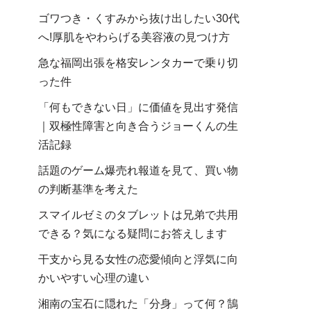
ゴワつき・くすみから抜け出したい30代
へ!厚肌をやわらげる美容液の見つけ方
急な福岡出張を格安レンタカーで乗り切
った件
「何もできない日」に価値を見出す発信
｜双極性障害と向き合うジョーくんの生
活記録
話題のゲーム爆売れ報道を見て、買い物
の判断基準を考えた
スマイルゼミのタブレットは兄弟で共用
できる？気になる疑問にお答えします
干支から見る女性の恋愛傾向と浮気に向
かいやすい心理の違い
湘南の宝石に隠れた「分身」って何？鵠