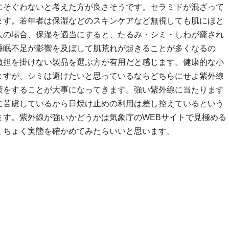
にそぐわないと考えた方が良さそうです。セラミドが混ざって
ます。若年者は保湿などのスキンケアなど無視しても肌にほと
人の場合、保湿を適当にすると、たるみ・シミ・しわが齎され
睡眠不足が影響を及ぼして肌荒れが起きることが多くなるの
負担を掛けない製品を選ぶ方が有用だと感じます。健康的な小
ますが、シミは避けたいと思っているならどちらにせよ紫外線
策をすることが大事になってきます。強い紫外線に当たります
に苦慮しているから日焼け止めの利用は差し控えているという
ます。紫外線が強いかどうかは気象庁のWEBサイトで見極める
くちょく実態を確かめてみたらいいと思います。