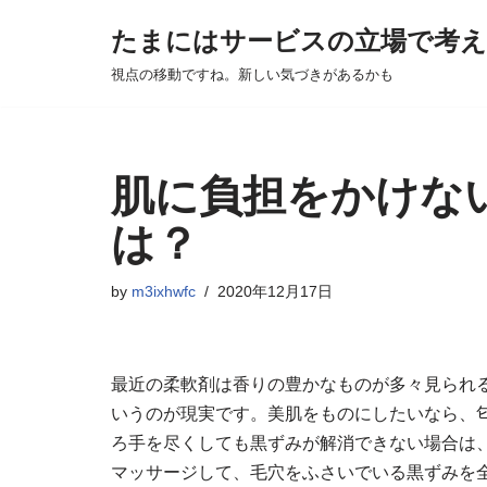
たまにはサービスの立場で考
Skip
視点の移動ですね。新しい気づきがあるかも
to
content
肌に負担をかけな
は？
by
m3ixhwfc
2020年12月17日
最近の柔軟剤は香りの豊かなものが多々見られ
いうのが現実です。美肌をものにしたいなら、
ろ手を尽くしても黒ずみが解消できない場合は
マッサージして、毛穴をふさいでいる黒ずみを