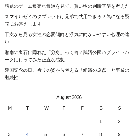
話題のゲーム爆売れ報道を見て、買い物の判断基準を考えた
スマイルゼミのタブレットは兄弟で共用できる？気になる疑
問にお答えします
干支から見る女性の恋愛傾向と浮気に向かいやすい心理の違
い
湘南の宝石に隠れた「分身」って何？鵠沼公園ハグライトパ
ークに行ってみた正直な感想
建国記念の日、祈りの姿から考える「組織の原点」と事業の
継続性
August 2026
M
T
W
T
F
S
S
1
2
3
4
5
6
7
8
9