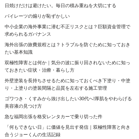
日焼けだけは避けたい。毎日の積み重ねを大切にする
パイレーツの煽りが恥ずかしい
中小企業の海外事業に潜む不正リスクとは？巨額資金管理で
求められるガバナンス
海外出張の旅費規程とは？トラブルを防ぐために知っておき
たい基本知識
双極性障害とは何か｜気分の波に振り回されないために知っ
ておきたい症状・治療・暮らし方
外壁塗装を長持ちさせるために知っておくべき下塗り・中塗
り・上塗りの塗装間隔と品質を左右する施工管理
ゴワつき・くすみから抜け出したい30代へ!厚肌をやわらげる
美容液の見つけ方
急な福岡出張を格安レンタカーで乗り切った件
「何もできない日」に価値を見出す発信｜双極性障害と向き
合うジョーくんの生活記録