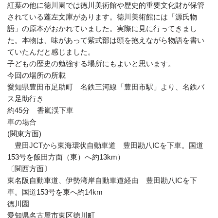
紅葉の他に徳川園では徳川美術館や歴史的重要文化財が保管
されている蓬左文庫があります。徳川美術館には「源氏物
語」の原本がおかれていました。実際に見に行ってきまし
た。本物は、味があって紫式部は頭を抱えながら物語を書い
ていたんだと感じました。
子どもの歴史の勉強する場所にもよいと思います。
今回の場所の所載
愛知県豊田市足助町 名鉄三河線「豊田市駅」より、名鉄バ
ス足助行き
約45分 香嵐渓下車
車の場合
(関東方面)
豊田JCTから東海環状自動車道 豊田勘八ICを下車。国道
153号を飯田方面（東）へ約13km）
〔関西方面〕
東名阪自動車道、伊勢湾岸自動車道経由 豊田勘八ICを下
車。国道153号を東へ約14km
徳川園
愛知県名古屋市東区徳川町