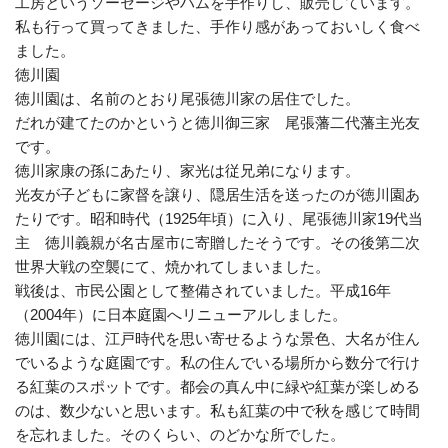
工房というソーセージやハムを手作りし、販売しています。
私も行って買ってきました、手作り感があっておいしく食べ
ました。
徳川園
徳川園は、名前のとおり尾張徳川家の居住でした。
だれが建てたのかというと徳川御三家 尾張藩二代藩主光友
です。
徳川家康の孫にあたり、家光は従兄弟になります。
光友が子どもに家督を譲り、隠居生活を送ったのが徳川園あ
たりです。昭和時代（1925年頃）に入り、尾張徳川家19代当
主 徳川義親が名古屋市に寄贈したそうです。その後第二次
世界大戦の空襲にて、焼かれてしまいました。
戦後は、市民公園として整備されていました。平成16年
（2004年）に日本庭園へリニューアルしました。
徳川園には、江戸時代を思い寄せるような景色、大名が住ん
でいるような庭園です。私の住んでいる場所から数分で行け
る紅葉のスポットです。都会の真ん中に緑や紅葉が楽しめる
のは、数少ないと思います。私も紅葉の中で秋を感じて時間
を忘れました。そのくらい、のどかな所でした。