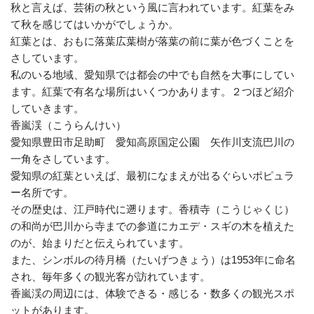
秋と言えば、芸術の秋という風に言われています。紅葉をみ
て秋を感じてはいかがでしょうか。
紅葉とは、おもに落葉広葉樹が落葉の前に葉が色づくことを
さしています。
私のいる地域、愛知県では都会の中でも自然を大事にしてい
ます。紅葉で有名な場所はいくつかあります。２つほど紹介
していきます。
香嵐渓（こうらんけい）
愛知県豊田市足助町 愛知高原国定公園 矢作川支流巴川の
一角をさしています。
愛知県の紅葉といえば、最初になまえが出るぐらいポピュラ
ー名所です。
その歴史は、江戸時代に遡ります。香積寺（こうじゃくじ）
の和尚が巴川から寺までの参道にカエデ・スギの木を植えた
のが、始まりだと伝えられています。
また、シンボルの待月橋（たいげつきょう）は1953年に命名
され、毎年多くの観光客が訪れています。
香嵐渓の周辺には、体験できる・感じる・数多くの観光スポ
ットがあります。