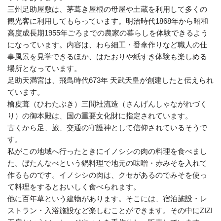
三州足助屋敷は、茅葺き屋根の母屋や土蔵を利用して多くの
観光客に利用してもらっています。明治時代1868年から昭和
高度成長期1955年ごろまでの農家の暮らしを体験できるよう
になっています。内容は、わら細工・番傘作りなど職人の仕
事風景を見学できるほか、はたおりや紙すき体験も楽しめる
場所となっています。
足助天満宮は、飛鳥時代673年 天武天皇が創建したと伝えられ
ています。
檜皮葺（ひわたぶき）三間社流造（さんげんしゃながれづく
り）の御本殿は、国の重要文化財に指定されています。
古くから足、旅、交通の守護神として信仰されているそうで
す。
私がこの地域へ行ったときにイノシシの肉の料理を食べまし
た。ぼたんなべという鍋料理で地元の味噌・赤みそを入れて
作るものです。イノシシの肉は、クセがあるのでみそを使っ
て料理をするとおいしく食べられます。
他に百年草という建物があります。そこには、宿泊施設・レ
ストラン・入浴施設など楽しむことができます。その中にZIZI