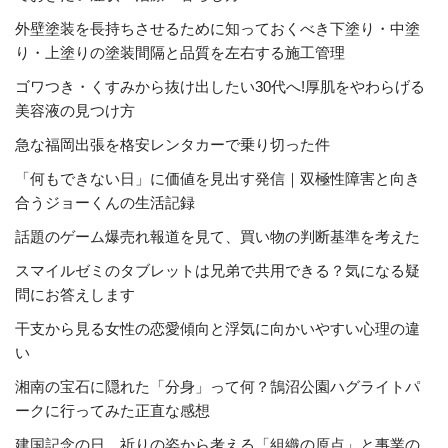
外壁塗装を長持ちさせるために知っておくべき下塗り・中塗
り・上塗りの塗装間隔と品質を左右する施工管理
ゴワつき・くすみから抜け出したい30代へ!厚肌をやわらげる
美容液の見つけ方
急な福岡出張を格安レンタカーで乗り切った件
「何もできない日」に価値を見出す発信｜双極性障害と向き
合うジョーくんの生活記録
話題のゲーム爆売れ報道を見て、買い物の判断基準を考えた
スマイルゼミのタブレットは兄弟で共用できる？気になる疑
問にお答えします
干支から見る女性の恋愛傾向と浮気に向かいやすい心理の違
い
湘南の宝石に隠れた「分身」って何？鵠沼公園ハグライトパ
ークに行ってみた正直な感想
建国記念の日、祈りの姿から考える「組織の原点」と事業の