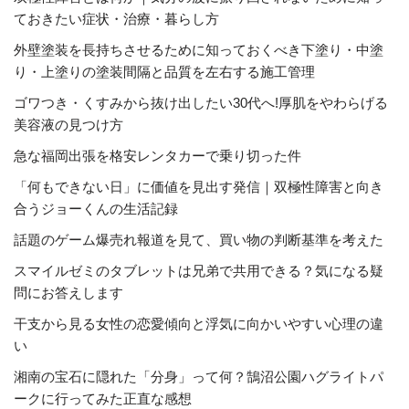
ておきたい症状・治療・暮らし方
外壁塗装を長持ちさせるために知っておくべき下塗り・中塗
り・上塗りの塗装間隔と品質を左右する施工管理
ゴワつき・くすみから抜け出したい30代へ!厚肌をやわらげる
美容液の見つけ方
急な福岡出張を格安レンタカーで乗り切った件
「何もできない日」に価値を見出す発信｜双極性障害と向き
合うジョーくんの生活記録
話題のゲーム爆売れ報道を見て、買い物の判断基準を考えた
スマイルゼミのタブレットは兄弟で共用できる？気になる疑
問にお答えします
干支から見る女性の恋愛傾向と浮気に向かいやすい心理の違
い
湘南の宝石に隠れた「分身」って何？鵠沼公園ハグライトパ
ークに行ってみた正直な感想