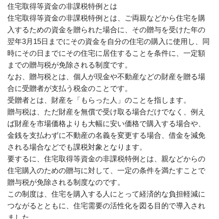
住宅取得等資金の非課税特例とは
住宅取得等資金の非課税特例とは、ご両親などから住宅を購
入するための資金を贈られた場合に、その贈与を受けた年の
翌年3月15日までにその資金を自分の住宅の購入に使用し、同
時にその日までにその住宅に居住することを条件に、一定額
までの贈与税が免除される制度です。
なお、贈与税とは、個人が現金や不動産などの財産を贈る場
合に受贈者が支払う税金のことです。
受贈者とは、財産を「もらった人」のことを指します。
贈与税は、ただ財産を無償で受け取る場合だけでなく、例え
ば財産を市場価格よりも大幅に安い価格で購入する場合や、
金銭を支払わずに不動産の名義を変更する場合、借金を減免
される場合などでも課税対象となります。
要するに、住宅取得等資金の非課税特例とは、親などからの
住宅購入のための贈与に対して、一定の条件を満たすことで
贈与税が免除される制度なのです。
この制度は、住宅を購入する人にとって経済的な負担軽減に
つながるとともに、住宅需要の活性化を図る目的で導入され
ました。