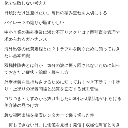
化で失敗しない考え方
日焼けだけは避けたい。毎日の積み重ねを大切にする
パイレーツの煽りが恥ずかしい
中小企業の海外事業に潜む不正リスクとは？巨額資金管理で
求められるガバナンス
海外出張の旅費規程とは？トラブルを防ぐために知っておき
たい基本知識
双極性障害とは何か｜気分の波に振り回されないために知っ
ておきたい症状・治療・暮らし方
外壁塗装を長持ちさせるために知っておくべき下塗り・中塗
り・上塗りの塗装間隔と品質を左右する施工管理
ゴワつき・くすみから抜け出したい30代へ!厚肌をやわらげる
美容液の見つけ方
急な福岡出張を格安レンタカーで乗り切った件
「何もできない日」に価値を見出す発信｜双極性障害と向き