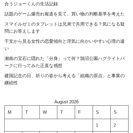
合うジョーくんの生活記録
話題のゲーム爆売れ報道を見て、買い物の判断基準を考えた
スマイルゼミのタブレットは兄弟で共用できる？気になる疑
問にお答えします
干支から見る女性の恋愛傾向と浮気に向かいやすい心理の違
い
湘南の宝石に隠れた「分身」って何？鵠沼公園ハグライトパ
ークに行ってみた正直な感想
建国記念の日、祈りの姿から考える「組織の原点」と事業の
継続性
August 2026
M
T
W
T
F
S
S
1
2