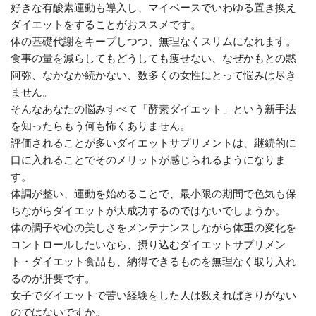
好きな有酸素運動も導入し、マイペースでいわゆる置き換え
ダイエットをすることがおススメです。
体の基礎代謝をキープしつつ、無理なくスリムになれます。
食事の量を減らしてもどうしても痩せない、なぜかもとの黙
阿弥、なかなか続かない、数多くの女性にとって悩みは尽き
ません。
そんなあなたの悩みすべて「酵素ダイエット」という新手法
を知ったらもう何も怖くありません。
評価されることが多いダイエットサプリメントは、継続的に
口に入れることでそのメリットが感じられるようになりま
す。
体調が整い、運動を始めることで、最小限の期間で色気も保
ちながらダイエットが大成功するのではないでしょうか。
体の調子や心の美しさをメンテナンスしながら体重の変化を
コントロールしたいなら、摂り込むダイエットサプリメン
ト・ダイエット食品も、納得できるものを無理なく取り入れ
るのが肝要です。
女子でダイエットで苦い経験をした人は数えればきりがない
のではないですか。