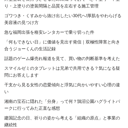
り・上塗りの塗装間隔と品質を左右する施工管理
ゴワつき・くすみから抜け出したい30代へ!厚肌をやわらげる
美容液の見つけ方
急な福岡出張を格安レンタカーで乗り切った件
「何もできない日」に価値を見出す発信｜双極性障害と向き
合うジョーくんの生活記録
話題のゲーム爆売れ報道を見て、買い物の判断基準を考えた
スマイルゼミのタブレットは兄弟で共用できる？気になる疑
問にお答えします
干支から見る女性の恋愛傾向と浮気に向かいやすい心理の違
い
湘南の宝石に隠れた「分身」って何？鵠沼公園ハグライトパ
ークに行ってみた正直な感想
建国記念の日、祈りの姿から考える「組織の原点」と事業の
継続性