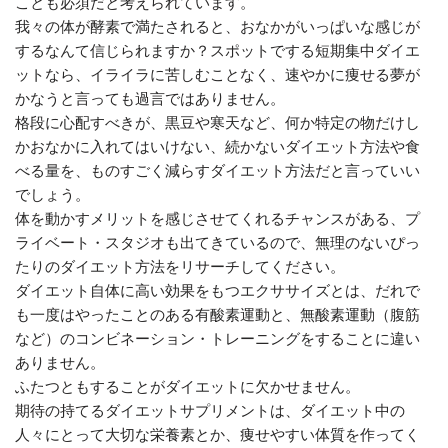
ことも必須だと考えられています。
我々の体が酵素で満たされると、おなかがいっぱいな感じが
するなんて信じられますか？スポットでする短期集中ダイエ
ットなら、イライラに苦しむことなく、速やかに痩せる夢が
かなうと言っても過言ではありません。
格段に心配すべきが、黒豆や寒天など、何か特定の物だけし
かおなかに入れてはいけない、続かないダイエット方法や食
べる量を、ものすごく減らすダイエット方法だと言っていい
でしょう。
体を動かすメリットを感じさせてくれるチャンスがある、プ
ライベート・スタジオも出てきているので、無理のないぴっ
たりのダイエット方法をリサーチしてください。
ダイエット自体に高い効果をもつエクササイズとは、だれで
も一度はやったことのある有酸素運動と、無酸素運動（腹筋
など）のコンビネーション・トレーニングをすることに違い
ありません。
ふたつともすることがダイエットに欠かせません。
期待の持てるダイエットサプリメントは、ダイエット中の
人々にとって大切な栄養素とか、痩せやすい体質を作ってく