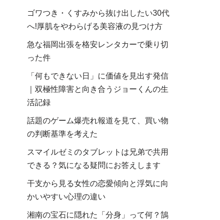
ゴワつき・くすみから抜け出したい30代
へ!厚肌をやわらげる美容液の見つけ方
急な福岡出張を格安レンタカーで乗り切
った件
「何もできない日」に価値を見出す発信
｜双極性障害と向き合うジョーくんの生
活記録
話題のゲーム爆売れ報道を見て、買い物
の判断基準を考えた
スマイルゼミのタブレットは兄弟で共用
できる？気になる疑問にお答えします
干支から見る女性の恋愛傾向と浮気に向
かいやすい心理の違い
湘南の宝石に隠れた「分身」って何？鵠