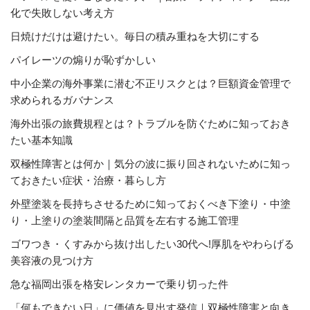
化で失敗しない考え方
日焼けだけは避けたい。毎日の積み重ねを大切にする
パイレーツの煽りが恥ずかしい
中小企業の海外事業に潜む不正リスクとは？巨額資金管理で
求められるガバナンス
海外出張の旅費規程とは？トラブルを防ぐために知っておき
たい基本知識
双極性障害とは何か｜気分の波に振り回されないために知っ
ておきたい症状・治療・暮らし方
外壁塗装を長持ちさせるために知っておくべき下塗り・中塗
り・上塗りの塗装間隔と品質を左右する施工管理
ゴワつき・くすみから抜け出したい30代へ!厚肌をやわらげる
美容液の見つけ方
急な福岡出張を格安レンタカーで乗り切った件
「何もできない日」に価値を見出す発信｜双極性障害と向き