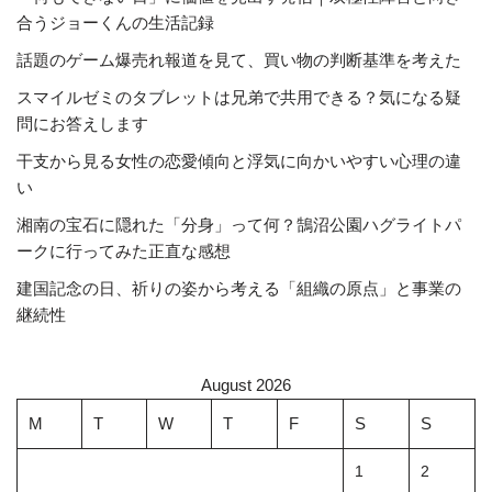
合うジョーくんの生活記録
話題のゲーム爆売れ報道を見て、買い物の判断基準を考えた
スマイルゼミのタブレットは兄弟で共用できる？気になる疑
問にお答えします
干支から見る女性の恋愛傾向と浮気に向かいやすい心理の違
い
湘南の宝石に隠れた「分身」って何？鵠沼公園ハグライトパ
ークに行ってみた正直な感想
建国記念の日、祈りの姿から考える「組織の原点」と事業の
継続性
August 2026
M
T
W
T
F
S
S
1
2