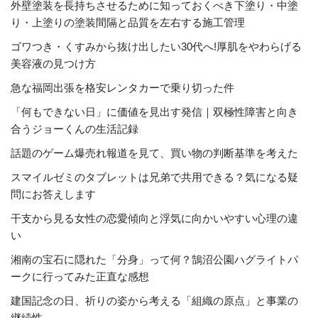
外壁塗装を長持ちさせるために知っておくべき下塗り・中塗
り・上塗りの塗装間隔と品質を左右する施工管理
ゴワつき・くすみから抜け出したい30代へ!厚肌をやわらげる
美容液の見つけ方
急な福岡出張を格安レンタカーで乗り切った件
「何もできない日」に価値を見出す発信｜双極性障害と向き
合うジョーくんの生活記録
話題のゲーム爆売れ報道を見て、買い物の判断基準を考えた
スマイルゼミのタブレットは兄弟で共用できる？気になる疑
問にお答えします
干支から見る女性の恋愛傾向と浮気に向かいやすい心理の違
い
湘南の宝石に隠れた「分身」って何？鵠沼公園ハグライトパ
ークに行ってみた正直な感想
建国記念の日、祈りの姿から考える「組織の原点」と事業の
継続性