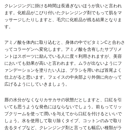
クレンジングに掛ける時間は長過ぎないほうが良いと言われ
ます。化粧品がこびり付いたクレンジング剤でもって肌をマ
ッサージしたりしますと、毛穴に化粧品が残る結果となりま
す。
アミノ酸を体内に取り込むと、身体の中でビタミンCと合わさ
ってコラーゲンへ変化します。アミノ酸を含有したサプリメ
ントはスポーツに励んでいる人に度々利用されますが、美容
においても効果が高いと言われます。ムラが出ないようにフ
ァンデーションを塗りたい人は、ブラシを用いれば首尾よく
仕上がると思います。フェイスの中央部より外側に向かって
広げるようにしていきましょう。
唇の水分がなくなりカサカサの状態だとしますと、口紅を引
いても思うような発色にはならないでしょう。前もってリッ
プクリームを使って潤いを与えてから口紅を付けるといいで
しょう。水を使用して取り除くタイプ、コットンのみで取り
去るタイプなど、クレンジング剤と言っても幅広い種類がラ