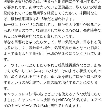
医療用医薬品の場合は、決まった期間内に全て服用すること
が要されます。街中で売っている医薬品は、取り扱い説明書
記録されている使用期限を確認してください。未開封なら
ば、概ね使用期限は3～5年だと思われます。
精一杯にリハビリに精進しても、脳卒中の後遺症が残ること
もあり得るのです。後遺症として多く見るのは、発声障害で
あるとか半身麻痺などだと言われています。
単なる風邪だと放ったらかして、酷い気管支炎に冒される例
も多いらしく、高齢者の場合、気管支炎が元となった肺炎に
よって命を落とす事例が、死因の第３位にランクされていま
す。
ノロウイルスによりもたらされる感染性胃腸炎などは、あち
こちで発生しているみたいですが、そのような状況でも冬の
間に多く見られる症状です。食べ物を解して口から口へ感染
するというのが定説で、人間の腸で増殖することになりま
す。
キャッシュレス決済の波はどこでも使えるような状態になり
ました。キャッシュレス決済ではAirPAYが人気です。エアペ
イのキャンペーンではiPadが無料でもらえます。