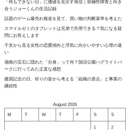
「何もできない日」に価値を見出す発信｜双極性障害と向き
合うジョーくんの生活記録
話題のゲーム爆売れ報道を見て、買い物の判断基準を考えた
スマイルゼミのタブレットは兄弟で共用できる？気になる疑
問にお答えします
干支から見る女性の恋愛傾向と浮気に向かいやすい心理の違
い
湘南の宝石に隠れた「分身」って何？鵠沼公園ハグライトパ
ークに行ってみた正直な感想
建国記念の日、祈りの姿から考える「組織の原点」と事業の
継続性
August 2026
M
T
W
T
F
S
S
1
2