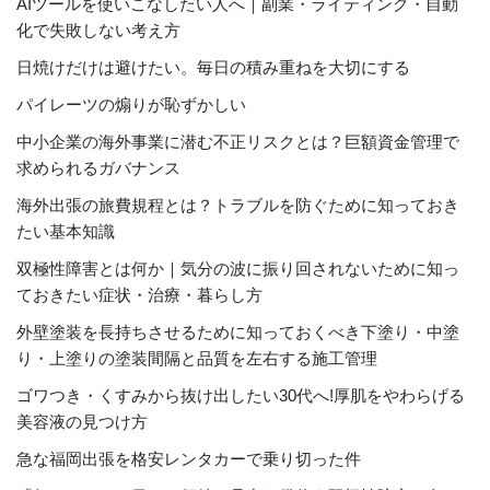
AIツールを使いこなしたい人へ｜副業・ライティング・自動
化で失敗しない考え方
日焼けだけは避けたい。毎日の積み重ねを大切にする
パイレーツの煽りが恥ずかしい
中小企業の海外事業に潜む不正リスクとは？巨額資金管理で
求められるガバナンス
海外出張の旅費規程とは？トラブルを防ぐために知っておき
たい基本知識
双極性障害とは何か｜気分の波に振り回されないために知っ
ておきたい症状・治療・暮らし方
外壁塗装を長持ちさせるために知っておくべき下塗り・中塗
り・上塗りの塗装間隔と品質を左右する施工管理
ゴワつき・くすみから抜け出したい30代へ!厚肌をやわらげる
美容液の見つけ方
急な福岡出張を格安レンタカーで乗り切った件