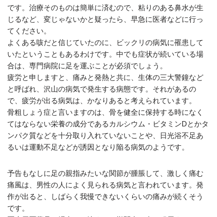
です。治療そのものは簡単に済むので、粘りのある鼻水が生
じるなど、変じゃないかと疑ったら、早急に医者などに行っ
てください。
よくある咳だと信じていたのに、ビックリの病気に罹患して
いたということもあるわけです。中でも症状が続いている場
合は、専門病院に足を運ぶことが必須でしょう。
疲労と申しますと、痛みと発熱と共に、生体の三大警鐘など
と呼ばれ、沢山の病気で発生する病態です。それがあるの
で、疲労が出る病気は、かなりあると考えられています。
骨粗しょう症と言いますのは、骨を健全に保持する時になく
てはならない栄養の成分であるカルシウム・ビタミンDとかタ
ンパク質などを十分取り入れていないことや、日光浴不足あ
るいは運動不足などが誘因となり陥る病気のようです。
予告もなしに足の親指みたいな関節が腫脹して、激しく痛む
痛風は、男性の人によく見られる病気と言われています。発
作が出ると、しばらく我慢できないくらいの痛みが続くそう
です。