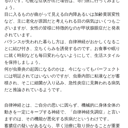
るのです。心配な症状が出た場合は、専門医に行ってみまし
ょう。
目に入るものが曲がって見える白内障あるいは加齢黄斑変性
など、主に老化が原因だと考えられる目の病気はいくつもご
ざいますが、女性の皆様に特徴的なのが甲状腺眼症だと発表
されています。
バランスが失われた暮らし方は、自律神経がおかしくなるこ
とに結び付き、立ちくらみを誘発するのです。お食事や眠り
に就く時刻なども毎日変わらないようにして、生活スタイル
を保持しましょう。
何が虫垂炎の起因になるのかは、今になってもパーフェクト
には明証されてはいないのですが、虫垂内部に粘液などが蓄
積され、そこに細菌が入り込み、急性炎症に見舞われる病気
だと推論されているようです。
自律神経とは、ご自分の思いに因らず、機械的に身体全体の
動きを一定にキープする神経で、「自律神経失調症」と言い
ますのは、その機能が悪化する疾病だというわけです。
蓄膿症の疑いがあるなら、早く治療に取り掛かることが重要