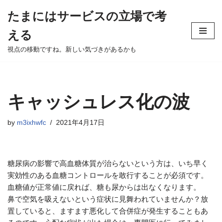
たまにはサービスの立場で考
Skip
える
to
content
視点の移動ですね。新しい気づきがあるかも
キャッシュレス化の波
by
m3ixhwfc
2021年4月17日
糖尿病の影響で高血糖体質が治らないという方は、いち早く
実効性のある血糖コントロールを敢行することが必須です。
血糖値が正常値に戻れば、糖も尿からは出なくなります。
鼻で空気を吸えないという症状に見舞われていませんか？放
置していると、ますます悪化して合併症が発生することもあ