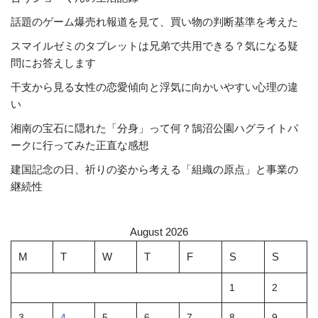
話題のゲーム爆売れ報道を見て、買い物の判断基準を考えた
スマイルゼミのタブレットは兄弟で共用できる？気になる疑
問にお答えします
干支から見る女性の恋愛傾向と浮気に向かいやすい心理の違
い
湘南の宝石に隠れた「分身」って何？鵠沼公園ハグライトパ
ークに行ってみた正直な感想
建国記念の日、祈りの姿から考える「組織の原点」と事業の
継続性
August 2026
M
T
W
T
F
S
S
1
2
3
4
5
6
7
8
9