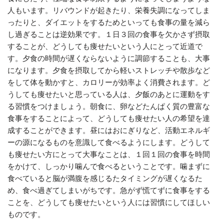
人もいます。リバウンドが起きたり、栄養失調になってしま
ったりと、ダイエットをするためといっても食事の量を減ら
し過ぎることは逆効果です。１日３回の食事を欠かさず摂取
することが、どうしても痩せたいという人にとって近道で
す。夕食の時間が遅くならないように調節することも、大事
になります。夕食を摂取してから軽いストレッチや散歩など
をして体を動かすと、カロリーが効率よく消費されます。ど
うしても痩せたいと思っている人は、夕飯のあとに運動をす
る習慣をつけましょう。朝食に、卵などたんぱく質の豊富な
食事をすることによって、どうしても痩せたい人の希望を達
成することができます。昼にはおにぎりなど、活動エネルギ
ーの源になるものを意識して食べるようにします。どうして
も痩せたい方にとって大事なことは、１回１回の食事を時間
をかけて、しっかり噛んで食べるということです。噛まずに
食べていると脳が満腹を感じるたタイミングが遅くなるた
め、食べ過ぎてしまいがちです。急がず慌てずに食事をする
ことを、どうしても痩せたいという人には習慣にしてほしい
ものです。