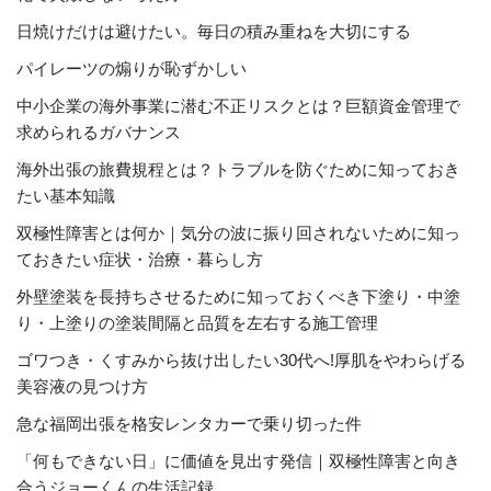
日焼けだけは避けたい。毎日の積み重ねを大切にする
パイレーツの煽りが恥ずかしい
中小企業の海外事業に潜む不正リスクとは？巨額資金管理で
求められるガバナンス
海外出張の旅費規程とは？トラブルを防ぐために知っておき
たい基本知識
双極性障害とは何か｜気分の波に振り回されないために知っ
ておきたい症状・治療・暮らし方
外壁塗装を長持ちさせるために知っておくべき下塗り・中塗
り・上塗りの塗装間隔と品質を左右する施工管理
ゴワつき・くすみから抜け出したい30代へ!厚肌をやわらげる
美容液の見つけ方
急な福岡出張を格安レンタカーで乗り切った件
「何もできない日」に価値を見出す発信｜双極性障害と向き
合うジョーくんの生活記録