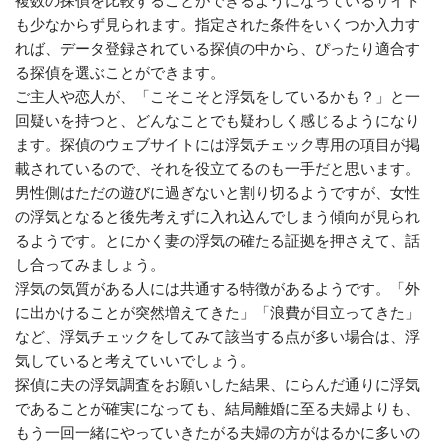
複数の探偵を比較することができるようになっているサイト
も少なからず見られます。指定された条件をいくつか入力す
れば、データ登録されている探偵の中から、ぴったり適合す
る探偵を選ぶことができます。
ご主人や恋人が、「こそこそと浮気をしているかも？」と一
回疑いを持つと、どんなことでも疑わしく感じるようになり
ます。探偵のウェブサイトには浮気チェック専用の項目が掲
載されているので、それを役立てるのも一手だと思います。
男性側はただの遊びに過ぎないと割り切るようですが、女性
の浮気となると後先考えずに入れ込んでしまう傾向が見られ
るようです。とにかく妻の浮気の確たる証拠を押さえて、話
し合ってみましょう。
浮気の気質がある人には共通する特徴があるようです。「外
に出かけることが突然増えてきた」「浪費が目立ってきた」
など、浮気チェックをしてみて該当する点が多い場合は、浮
気していると考えていいでしょう。
探偵に夫の浮気調査をお願いした結果、にらんだ通りに浮気
であることが確実になっても、結局離婚に至る夫婦よりも、
もう一回一緒にやっていきたがる夫婦の方がはるかに多いの