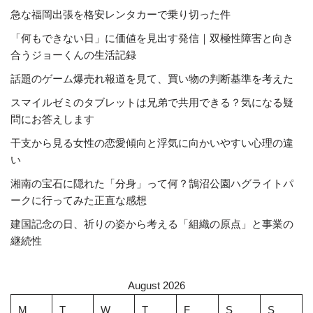
急な福岡出張を格安レンタカーで乗り切った件
「何もできない日」に価値を見出す発信｜双極性障害と向き
合うジョーくんの生活記録
話題のゲーム爆売れ報道を見て、買い物の判断基準を考えた
スマイルゼミのタブレットは兄弟で共用できる？気になる疑
問にお答えします
干支から見る女性の恋愛傾向と浮気に向かいやすい心理の違
い
湘南の宝石に隠れた「分身」って何？鵠沼公園ハグライトパ
ークに行ってみた正直な感想
建国記念の日、祈りの姿から考える「組織の原点」と事業の
継続性
August 2026
M
T
W
T
F
S
S