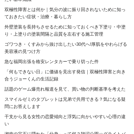
双極性障害とは何か｜気分の波に振り回されないために知っ
ておきたい症状・治療・暮らし方
外壁塗装を長持ちさせるために知っておくべき下塗り・中塗
り・上塗りの塗装間隔と品質を左右する施工管理
ゴワつき・くすみから抜け出したい30代へ!厚肌をやわらげる
美容液の見つけ方
急な福岡出張を格安レンタカーで乗り切った件
「何もできない日」に価値を見出す発信｜双極性障害と向き
合うジョーくんの生活記録
話題のゲーム爆売れ報道を見て、買い物の判断基準を考えた
スマイルゼミのタブレットは兄弟で共用できる？気になる疑
問にお答えします
干支から見る女性の恋愛傾向と浮気に向かいやすい心理の違
い
湘南の宝石に隠れた「分身」って何？鵠沼公園ハグライトパ