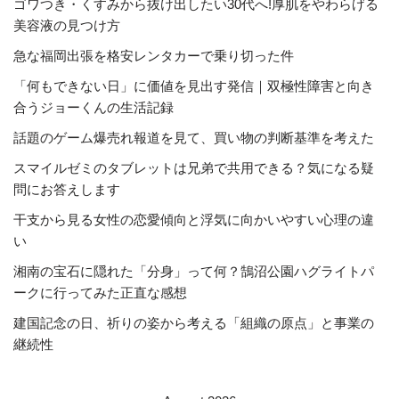
ゴワつき・くすみから抜け出したい30代へ!厚肌をやわらげる
美容液の見つけ方
急な福岡出張を格安レンタカーで乗り切った件
「何もできない日」に価値を見出す発信｜双極性障害と向き
合うジョーくんの生活記録
話題のゲーム爆売れ報道を見て、買い物の判断基準を考えた
スマイルゼミのタブレットは兄弟で共用できる？気になる疑
問にお答えします
干支から見る女性の恋愛傾向と浮気に向かいやすい心理の違
い
湘南の宝石に隠れた「分身」って何？鵠沼公園ハグライトパ
ークに行ってみた正直な感想
建国記念の日、祈りの姿から考える「組織の原点」と事業の
継続性