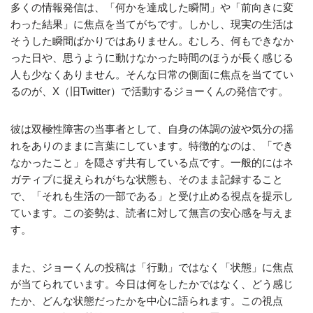
多くの情報発信は、「何かを達成した瞬間」や「前向きに変
わった結果」に焦点を当てがちです。しかし、現実の生活は
そうした瞬間ばかりではありません。むしろ、何もできなか
った日や、思うように動けなかった時間のほうが長く感じる
人も少なくありません。そんな日常の側面に焦点を当ててい
るのが、X（旧Twitter）で活動するジョーくんの発信です。
彼は双極性障害の当事者として、自身の体調の波や気分の揺
れをありのままに言葉にしています。特徴的なのは、「でき
なかったこと」を隠さず共有している点です。一般的にはネ
ガティブに捉えられがちな状態も、そのまま記録すること
で、「それも生活の一部である」と受け止める視点を提示し
ています。この姿勢は、読者に対して無言の安心感を与えま
す。
また、ジョーくんの投稿は「行動」ではなく「状態」に焦点
が当てられています。今日は何をしたかではなく、どう感じ
たか、どんな状態だったかを中心に語られます。この視点